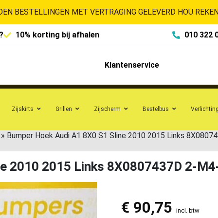
EN BESTELLINGEN MET VERTRAGING GELEVERD HOU REKENI
?
10% korting bij afhalen
010 322 
Klantenservice
Zijskirts
Grillen
Zijscherm
Bestelbus
Verlichtin
»
Bumper Hoek Audi A1 8X0 S1 Sline 2010 2015 Links 8X080
ne 2010 2015 Links 8X0807437D 2-M4
€
90,75
incl. btw