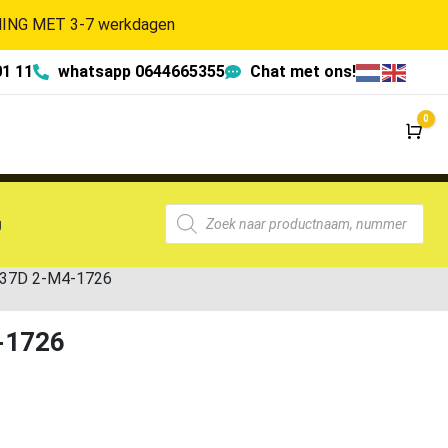
NG MET 3-7 werkdagen
01 11
whatsapp 0644665355
Chat met ons!
0
Wi
g
7437D 2-M4-1726
-1726