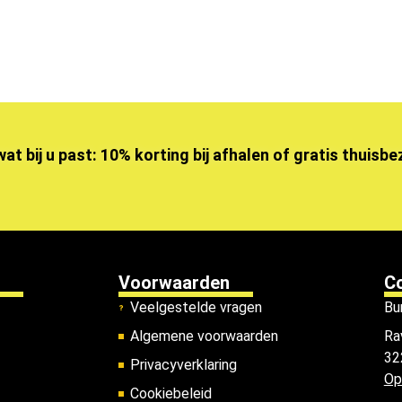
wat bij u past: 10% korting bij afhalen of gratis thuisb
Voorwaarden
C
Veelgestelde vragen
Bu
Algemene voorwaarden
Ra
32
Privacyverklaring
Op
Cookiebeleid