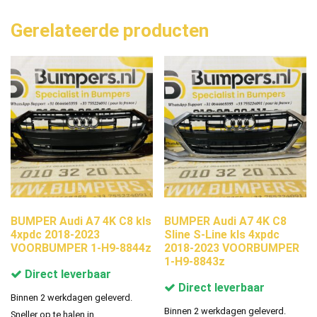
Gerelateerde producten
BUMPER Audi A7 4K C8 kls
BUMPER Audi A7 4K C8
4xpdc 2018-2023
Sline S-Line kls 4xpdc
VOORBUMPER 1-H9-8844z
2018-2023 VOORBUMPER
1-H9-8843z
Direct leverbaar
Direct leverbaar
Binnen 2 werkdagen geleverd.
Binnen 2 werkdagen geleverd.
Sneller op te halen in