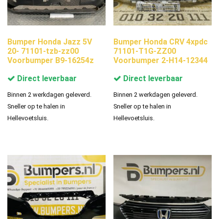
Bumper Honda Jazz 5V
Bumper Honda CRV 4xpdc
20- 71101-tzb-zz00
71101-T1G-ZZ00
Voorbumper B9-16254z
Voorbumper 2-H14-12344
Direct leverbaar
Direct leverbaar
Binnen 2 werkdagen geleverd.
Binnen 2 werkdagen geleverd.
Sneller op te halen in
Sneller op te halen in
Hellevoetsluis.
Hellevoetsluis.