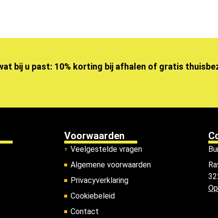
wat bij u past: 10% korting bij afhalen of gratis thuisb
Voorwaarden
C
Veelgestelde vragen
Bu
Algemene voorwaarden
Ra
32
Privacyverklaring
Op
Cookiebeleid
Contact