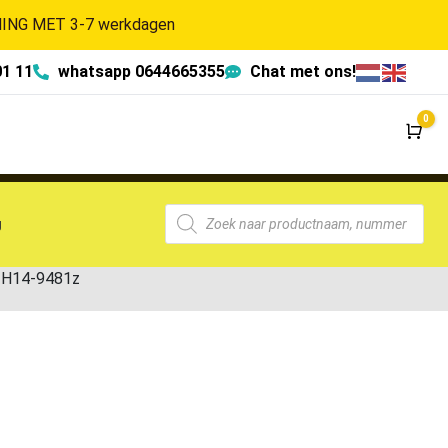
NG MET 3-7 werkdagen
01 11
whatsapp 0644665355
Chat met ons!
0
Wi
g
-H14-9481z