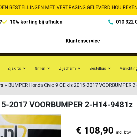
EN BESTELLINGEN MET VERTRAGING GELEVERD HOU REKENI
?
10% korting bij afhalen
010 322 
Klantenservice
Zijskirts
Grillen
Zijscherm
Bestelbus
Verlichtin
rs
»
BUMPER Honda Civic 9 QE kls 2015-2017 VOORBUMPER 2
2015-2017 VOORBUMPER 2-H14-9481z
€
108,90
incl. btw