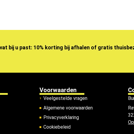
wat bij u past: 10% korting bij afhalen of gratis thuisb
Voorwaarden
C
Veelgestelde vragen
Bu
Algemene voorwaarden
Ra
32
Privacyverklaring
Op
Cookiebeleid