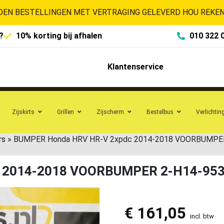
EN BESTELLINGEN MET VERTRAGING GELEVERD HOU REKENI
?
10% korting bij afhalen
010 322 
Klantenservice
Zijskirts
Grillen
Zijscherm
Bestelbus
Verlichtin
rs
»
BUMPER Honda HRV HR-V 2xpdc 2014-2018 VOORBUMPE
 2014-2018 VOORBUMPER 2-H14-95
€
161,05
incl. btw