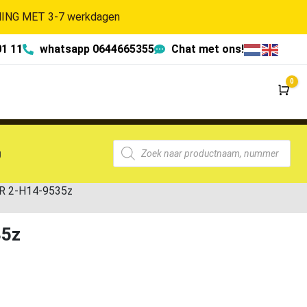
NG MET 3-7 werkdagen
01 11
whatsapp 0644665355
Chat met ons!
0
Wi
g
R 2-H14-9535z
35z