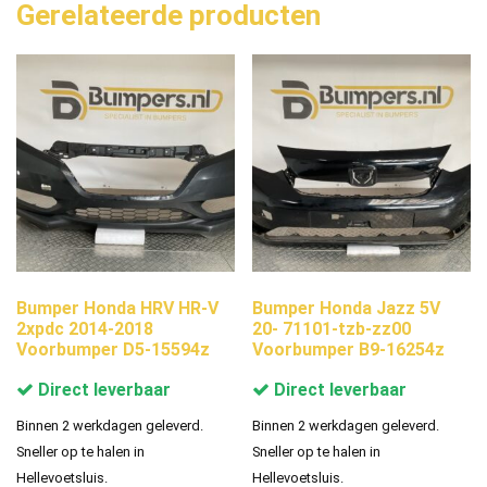
Gerelateerde producten
Bumper Honda HRV HR-V
Bumper Honda Jazz 5V
2xpdc 2014-2018
20- 71101-tzb-zz00
Voorbumper D5-15594z
Voorbumper B9-16254z
Direct leverbaar
Direct leverbaar
Binnen 2 werkdagen geleverd.
Binnen 2 werkdagen geleverd.
Sneller op te halen in
Sneller op te halen in
Hellevoetsluis.
Hellevoetsluis.