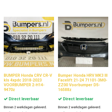
BUMPER Honda CRV CR-V
Bumper Honda HRV MK3 III
kls 4xpdc 2018-2023
Facelift 21-24 71101-3M0-
VOORBUMPER 2-H14-
ZZ00 Voorbumper D5-
9470z
16588z
Direct leverbaar
Direct leverbaar
Binnen 2 werkdagen geleverd.
Binnen 2 werkdagen geleverd.