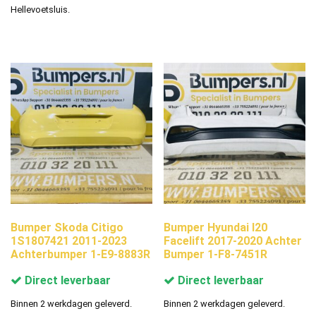
Hellevoetsluis.
Bumper Skoda Citigo
Bumper Hyundai I20
1S1807421 2011-2023
Facelift 2017-2020 Achter
Achterbumper 1-E9-8883R
Bumper 1-F8-7451R
Direct leverbaar
Direct leverbaar
Binnen 2 werkdagen geleverd.
Binnen 2 werkdagen geleverd.