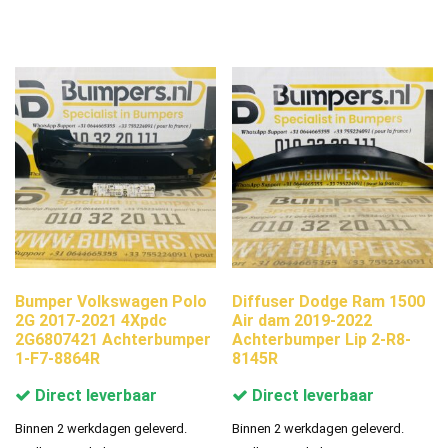
Bumper Volkswagen Polo
Diffuser Dodge Ram 1500
2G 2017-2021 4Xpdc
Air dam 2019-2022
2G6807421 Achterbumper
Achterbumper Lip 2-R8-
1-F7-8864R
8145R
Direct leverbaar
Direct leverbaar
Binnen 2 werkdagen geleverd.
Binnen 2 werkdagen geleverd.