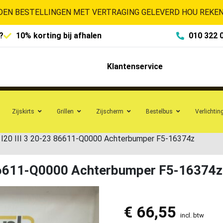
EN BESTELLINGEN MET VERTRAGING GELEVERD HOU REKENI
?
10% korting bij afhalen
010 322 
Klantenservice
Zijskirts
Grillen
Zijscherm
Bestelbus
Verlichtin
 I20 III 3 20-23 86611-Q0000 Achterbumper F5-16374z
 86611-Q0000 Achterbumper F5-16374z
€
66,55
incl. btw