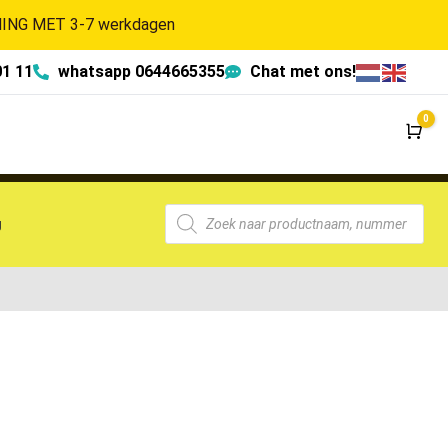
NG MET 3-7 werkdagen
01 11
whatsapp 0644665355
Chat met ons!
0
Wi
g