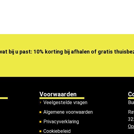
wat bij u past: 10% korting bij afhalen of gratis thuisb
Voorwaarden
C
Veelgestelde vragen
Bu
Algemene voorwaarden
Ra
32
Privacyverklaring
Op
Cookiebeleid