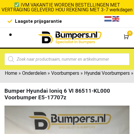
IVM VAKANTIE WORDEN BESTELLINGEN MET
VERTRAGING GELEVERD HOU REKENING MET 3-7 werkdagen
Laagste prijsgarantie
De goedko
0
Wi
Home
»
Onderdelen
»
Voorbumpers
»
Hyundai Voorbumpers
»
Bumper Hyundai Ioniq 6 VI 86511-KL000
Voorbumper E5-17707z