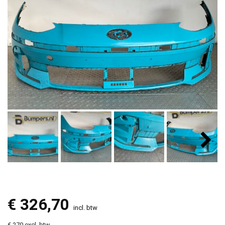
€
326,70
incl. btw
€ 270 excl. btw