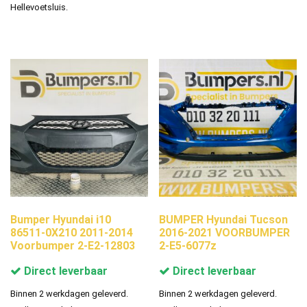
Hellevoetsluis.
Bumper Hyundai i10
BUMPER Hyundai Tucson
86511-0X210 2011-2014
2016-2021 VOORBUMPER
Voorbumper 2-E2-12803
2-E5-6077z
Direct leverbaar
Direct leverbaar
Binnen 2 werkdagen geleverd.
Binnen 2 werkdagen geleverd.