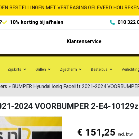
EN BESTELLINGEN MET VERTRAGING GELEVERD HOU REKENI
?
10% korting bij afhalen
010 322 
Klantenservice
Zijskirts
Grillen
Zijscherm
Bestelbus
Verlichtin
ers
»
BUMPER Hyundai Ioniq Facelift 2021-2024 VOORBUMPE
 2021-2024 VOORBUMPER 2-E4-10129z
€
151,25
incl. btw