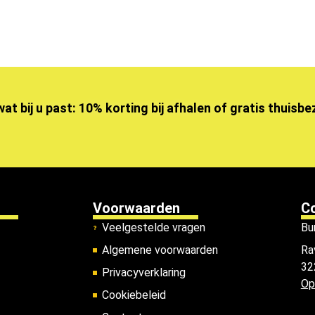
wat bij u past: 10% korting bij afhalen of gratis thuisb
Voorwaarden
C
Veelgestelde vragen
Bu
Algemene voorwaarden
Ra
32
Privacyverklaring
Op
Cookiebeleid