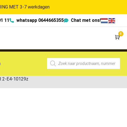
NG MET 3-7 werkdagen
01 11
whatsapp 0644665355
Chat met ons!
0
Wi
g
R 2-E4-10129z