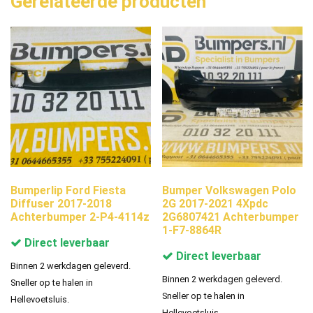
Gerelateerde producten
Bumperlip Ford Fiesta
Bumper Volkswagen Polo
Diffuser 2017-2018
2G 2017-2021 4Xpdc
Achterbumper 2-P4-4114z
2G6807421 Achterbumper
1-F7-8864R
Direct leverbaar
Direct leverbaar
Binnen 2 werkdagen geleverd.
Binnen 2 werkdagen geleverd.
Sneller op te halen in
Sneller op te halen in
Hellevoetsluis.
Hellevoetsluis.