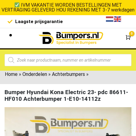
IVM VAKANTIE WORDEN BESTELLINGEN MET
VERTRAGING GELEVERD HOU REKENING MET 3-7 werkdagen
Laagste prijsgarantie
De goedko
0
Wi
Home
»
Onderdelen
»
Achterbumpers
»
Bumper Hyundai Kona Electric 23- pdc 86611-
HF010 Achterbumper 1-E10-14112z