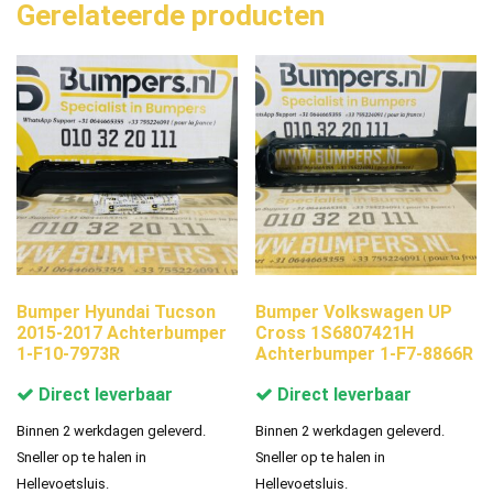
Gerelateerde producten
Bumper Hyundai Tucson
Bumper Volkswagen UP
2015-2017 Achterbumper
Cross 1S6807421H
1-F10-7973R
Achterbumper 1-F7-8866R
Direct leverbaar
Direct leverbaar
Binnen 2 werkdagen geleverd.
Binnen 2 werkdagen geleverd.
Sneller op te halen in
Sneller op te halen in
Hellevoetsluis.
Hellevoetsluis.