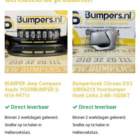
BUMPER Jeep Compass
Bumperhoek Citroen DS3
4xpdc VOORBUMPER 2-
2085621X Voorbumper
H14-9471z
Hoek Links 2-N5-10206T
Direct leverbaar
Direct leverbaar
Binnen 2 werkdagen geleverd.
Binnen 2 werkdagen geleverd.
Sneller op te halen in
Sneller op te halen in
Hellevoetsluis.
Hellevoetsluis.