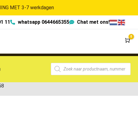
NG MET 3-7 werkdagen
01 11
whatsapp 0644665355
Chat met ons!
0
Wi
g
58