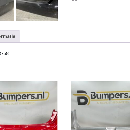
ormatie
8758