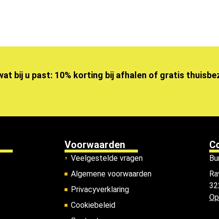
wat bij u past: 10% korting bij afhalen of gratis thuisb
Voorwaarden
C
Veelgestelde vragen
Bu
Algemene voorwaarden
Ra
32
Privacyverklaring
Op
Cookiebeleid