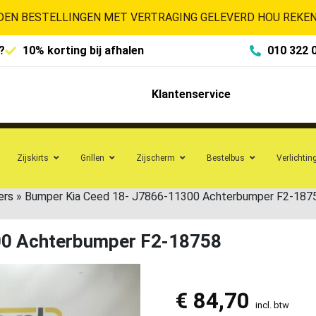
EN BESTELLINGEN MET VERTRAGING GELEVERD HOU REKENI
?
10% korting bij afhalen
010 322 
Klantenservice
Zijskirts
Grillen
Zijscherm
Bestelbus
Verlichtin
ers
»
Bumper Kia Ceed 18- J7866-11300 Achterbumper F2-187
00 Achterbumper F2-18758
€
84,70
incl. btw