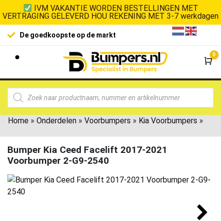
IVM VAKANTIE WORDEN BESTELLINGEN MET
VERTRAGING GELEVERD HOU REKENING MET 3-7 werkdagen
De goedkoopste op de markt
0
Wi
Home
»
Onderdelen
»
Voorbumpers
»
Kia Voorbumpers
»
Bumper Kia Ceed Facelift 2017-2021
Voorbumper 2-G9-2540