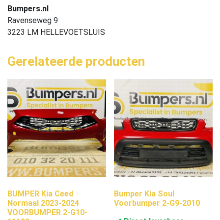
Bumpers.nl
Ravenseweg 9
3223 LM HELLEVOETSLUIS
Gerelateerde producten
BUMPER Kia Ceed
Bumper Kia Soul
Normaal 2023-2024
Voorbumper 2-G9-2010
VOORBUMPER 2-G10-