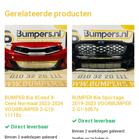
Gerelateerde producten
BUMPER Kia XCeed X-
BUMPER Kia Sportage
Ceed Normaal 2023-2024
2019-2023 VOORBUMPER
VOORBUMPER 2-G10-
2-G1-5057z
11118z
Direct leverbaar
Direct leverbaar
Binnen 2 werkdagen geleverd.
Binnen 2 werkdagen geleverd.
Sneller op te halen in