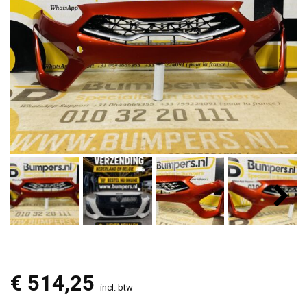
€
514,25
incl. btw