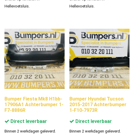
Hellevoetsluis.
Hellevoetsluis.
Bumper Fiesta Mk8 H1bb-
Bumper Hyundai Tucson
17906A1 Achterbumper 1-
2015-2017 Achterbumper
F7-8886R
1-F10-7973R
Direct leverbaar
Direct leverbaar
Binnen 2 werkdagen geleverd.
Binnen 2 werkdagen geleverd.