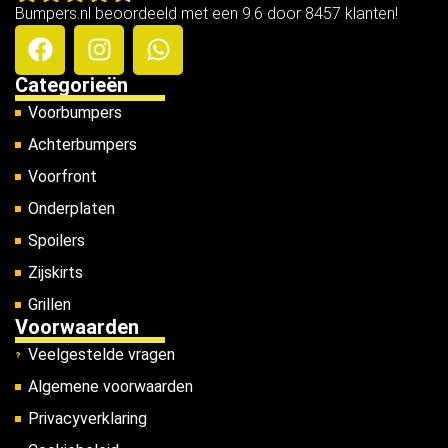
Bumpers.nl beoordeeld met een 9.6 door 8457 klanten!
Categorieën
Voorbumpers
Achterbumpers
Voorfront
Onderplaten
Spoilers
Zijskirts
Grillen
Voorwaarden
Veelgestelde vragen
Algemene voorwaarden
Privacyverklaring