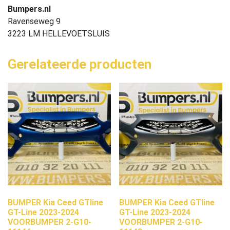
Bumpers.nl
Ravenseweg 9
3223 LM HELLEVOETSLUIS
Gerelateerde producten
BUMPER Kia Ceed GTline
BUMPER Kia Ceed GTline
GT-Line 2023-2024
GT-Line 2023-2024
VOORBUMPER 2-G10-
VOORBUMPER 2-G10-