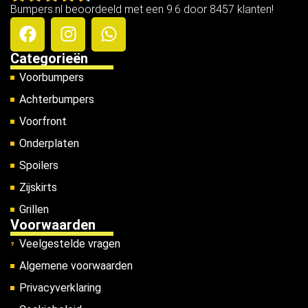
Bumpers.nl beoordeeld met een 9.6 door 8457 klanten!
Categorieën
Voorbumpers
Achterbumpers
Voorfront
Onderplaten
Spoilers
Zijskirts
Grillen
Voorwaarden
Veelgestelde vragen
Algemene voorwaarden
Privacyverklaring