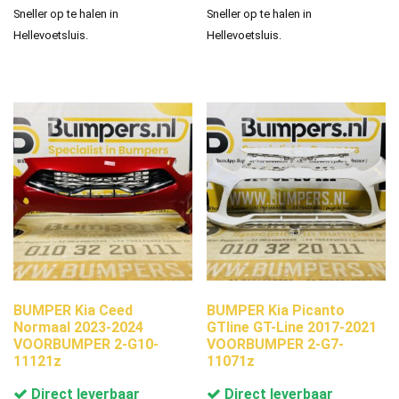
Sneller op te halen in
Sneller op te halen in
Hellevoetsluis.
Hellevoetsluis.
BUMPER Kia Ceed
BUMPER Kia Picanto
Normaal 2023-2024
GTline GT-Line 2017-2021
VOORBUMPER 2-G10-
VOORBUMPER 2-G7-
11121z
11071z
Direct leverbaar
Direct leverbaar