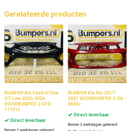
Gerelateerde producten
BUMPER Kia Ceed GTline
BUMPER Kia Rio 2017-
GT-Line 2023-2024
2021 VOORBUMPER 2-G8-
VOORBUMPER 2-G10-
8605z
11151z
Direct leverbaar
Direct leverbaar
Binnen 2 werkdagen geleverd.
Binnen 2 werkdagen geleverd.