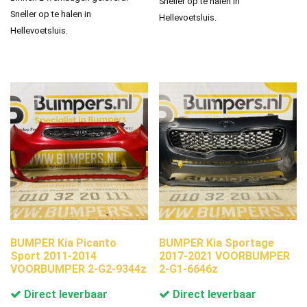
Sneller op te halen in
Sneller op te halen in
Hellevoetsluis.
Hellevoetsluis.
BUMPER Kia Picanto
BUMPER Kia Sportage
Sport 2011-2014
2017-2021 VOORBUMPER
VOORBUMPER 2-G2-9344z
2-G1-6646z
Direct leverbaar
Direct leverbaar