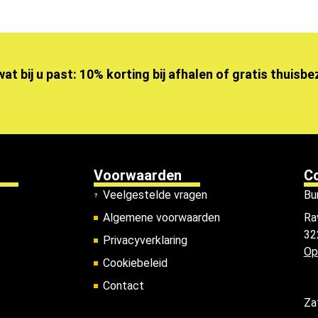
wat bij u past: 10% korting bij afhalen of gratis thuisb
Voorwaarden
C
Veelgestelde vragen
Bu
Algemene voorwaarden
Ra
32
Privacyverklaring
Op
Cookiebeleid
Contact
Za