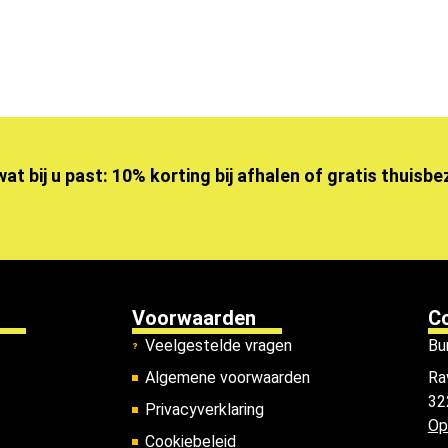
wat bij u past: 10% korting bij afhalen of gratis thuisb
Voorwaarden
C
Veelgestelde vragen
Bu
Algemene voorwaarden
Ra
32
Privacyverklaring
Op
Cookiebeleid