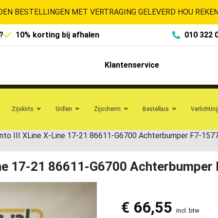
EN BESTELLINGEN MET VERTRAGING GELEVERD HOU REKENI
?
10% korting bij afhalen
010 322 
Klantenservice
Zijskirts
Grillen
Zijscherm
Bestelbus
Verlichtin
nto III XLine X-Line 17-21 86611-G6700 Achterbumper F7-157
Line 17-21 86611-G6700 Achterbumper
€
66,55
incl. btw