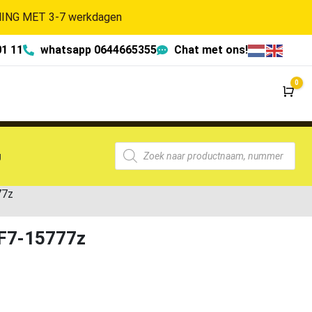
NG MET 3-7 werkdagen
01 11
whatsapp 0644665355
Chat met ons!
0
Wi
g
77z
 F7-15777z