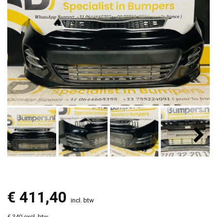
€
411,40
incl. btw
€ 340 excl. btw