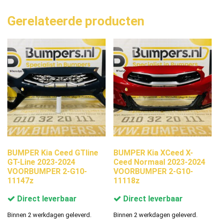
Gerelateerde producten
BUMPER Kia Ceed GTline
BUMPER Kia XCeed X-
GT-Line 2023-2024
Ceed Normaal 2023-2024
VOORBUMPER 2-G10-
VOORBUMPER 2-G10-
11147z
11118z
Direct leverbaar
Direct leverbaar
Binnen 2 werkdagen geleverd.
Binnen 2 werkdagen geleverd.