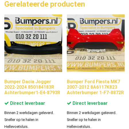
Gerelateerde producten
Bumper Dacia Jogger
Bumper Ford Fiesta MK7
2022-2024 850184183R
2007-2012 8A6117K823
Achterbumper1-E4-8793R
Achterbumper 1-F7-8872R
Direct leverbaar
Direct leverbaar
Binnen 2 werkdagen geleverd.
Binnen 2 werkdagen geleverd.
Sneller op te halen in
Sneller op te halen in
Hellevoetsluis.
Hellevoetsluis.