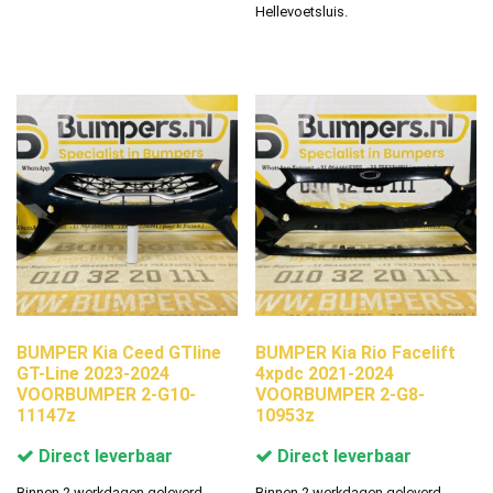
Hellevoetsluis.
BUMPER Kia Ceed GTline
BUMPER Kia Rio Facelift
GT-Line 2023-2024
4xpdc 2021-2024
VOORBUMPER 2-G10-
VOORBUMPER 2-G8-
11147z
10953z
Direct leverbaar
Direct leverbaar
Binnen 2 werkdagen geleverd.
Binnen 2 werkdagen geleverd.