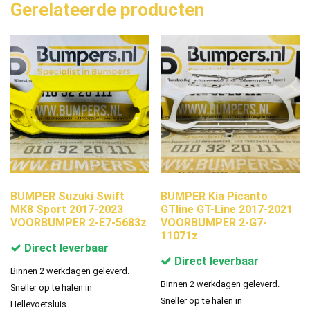
Gerelateerde producten
BUMPER Suzuki Swift
BUMPER Kia Picanto
MK8 Sport 2017-2023
GTline GT-Line 2017-2021
VOORBUMPER 2-E7-5683z
VOORBUMPER 2-G7-
11071z
Direct leverbaar
Direct leverbaar
Binnen 2 werkdagen geleverd.
Binnen 2 werkdagen geleverd.
Sneller op te halen in
Sneller op te halen in
Hellevoetsluis.