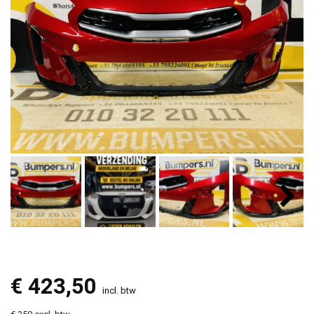
€
423,50
incl. btw