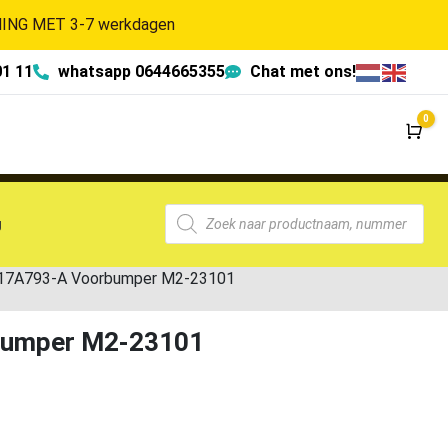
NG MET 3-7 werkdagen
01 11
whatsapp 0644665355
Chat met ons!
0
Wi
g
2-17A793-A Voorbumper M2-23101
rbumper M2-23101