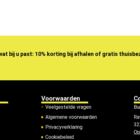
wat bij u past: 10% korting bij afhalen of gratis thuisb
Voorwaarden
C
Veelgestelde vragen
Bu
Algemene voorwaarden
Ra
32
Privacyverklaring
Op
Cookiebeleid