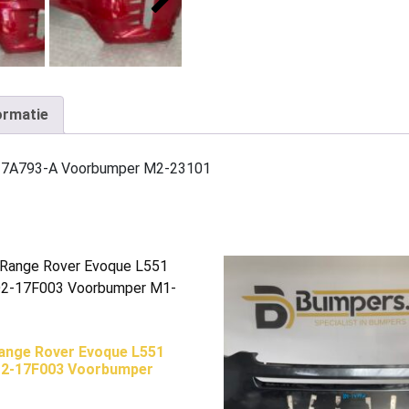
ormatie
-17A793-A Voorbumper M2-23101
ange Rover Evoque L551
D2-17F003 Voorbumper