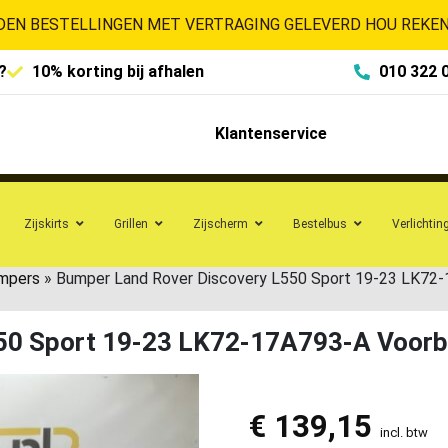
EN BESTELLINGEN MET VERTRAGING GELEVERD HOU REKENI
?
10% korting bij afhalen
010 322 
Klantenservice
Zijskirts
Grillen
Zijscherm
Bestelbus
Verlichtin
umpers
»
Bumper Land Rover Discovery L550 Sport 19-23 LK7
550 Sport 19-23 LK72-17A793-A Voo
€
139,15
incl. btw