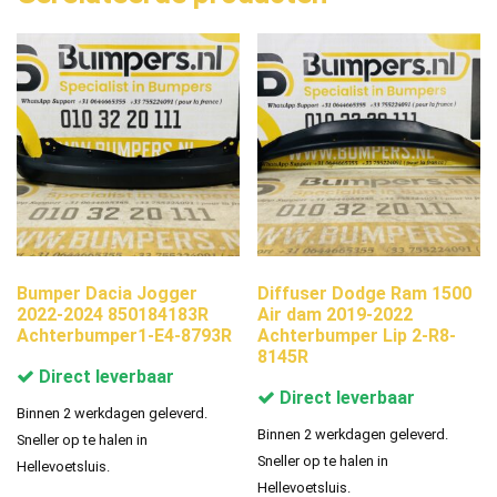
Bumper Dacia Jogger
Diffuser Dodge Ram 1500
2022-2024 850184183R
Air dam 2019-2022
Achterbumper1-E4-8793R
Achterbumper Lip 2-R8-
8145R
Direct leverbaar
Direct leverbaar
Binnen 2 werkdagen geleverd.
Binnen 2 werkdagen geleverd.
Sneller op te halen in
Sneller op te halen in
Hellevoetsluis.
Hellevoetsluis.