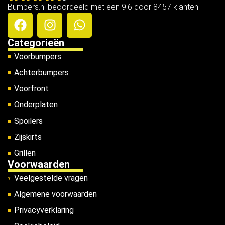
Bumpers.nl beoordeeld met een 9.6 door 8457 klanten!
Categorieën
Voorbumpers
Achterbumpers
Voorfront
Onderplaten
Spoilers
Zijskirts
Grillen
Voorwaarden
Veelgestelde vragen
Algemene voorwaarden
Privacyverklaring