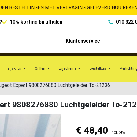
EN BESTELLINGEN MET VERTRAGING GELEVERD HOU REKENI
?
10% korting bij afhalen
010 322 
Klantenservice
Zijskirts
Grillen
Zijscherm
Bestelbus
Verlichtin
ugeot Expert 9808276880 Luchtgeleider To-21236
ert 9808276880 Luchtgeleider To-21
€
48,40
incl. btw