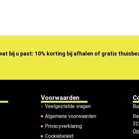
wat bij u past: 10% korting bij afhalen of gratis thuisb
Voorwaarden
C
Veelgestelde vragen
Bu
Algemene voorwaarden
Ra
32
Privacyverklaring
Op
Cookiebeleid