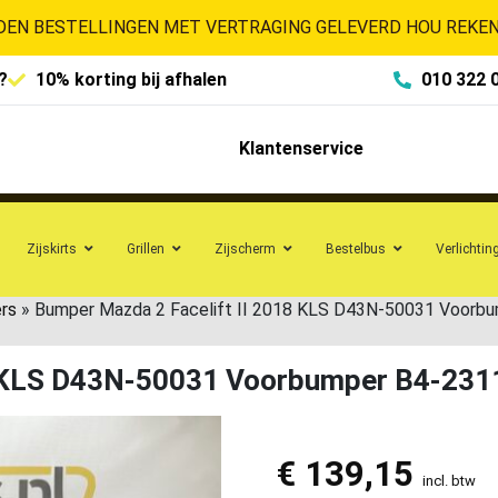
EN BESTELLINGEN MET VERTRAGING GELEVERD HOU REKENI
?
10% korting bij afhalen
010 322 
Klantenservice
Zijskirts
Grillen
Zijscherm
Bestelbus
Verlichtin
rs
»
Bumper Mazda 2 Facelift II 2018 KLS D43N-50031 Voorb
8 KLS D43N-50031 Voorbumper B4-231
€
139,15
incl. btw