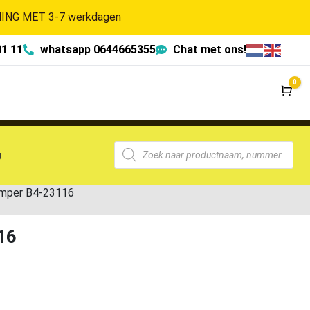
NG MET 3-7 werkdagen
01 11
whatsapp 0644665355
Chat met ons!
0
Wi
g
umper B4-23116
16