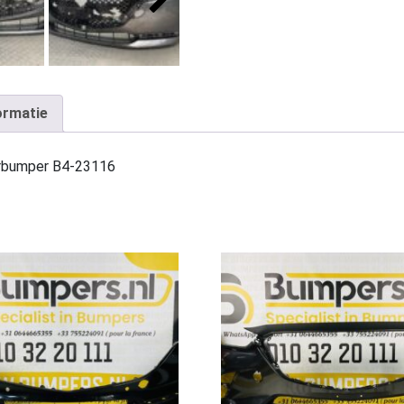
ormatie
orbumper B4-23116