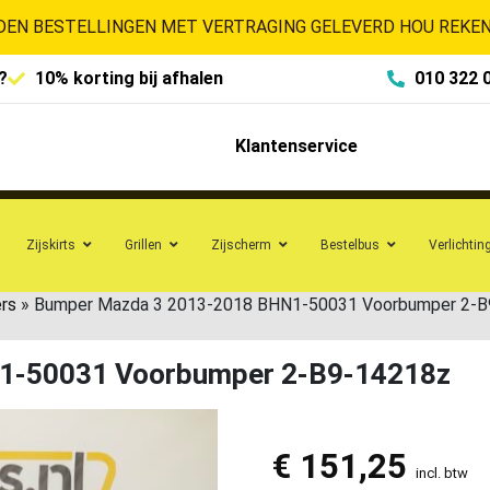
EN BESTELLINGEN MET VERTRAGING GELEVERD HOU REKENI
?
10% korting bij afhalen
010 322 
Klantenservice
Zijskirts
Grillen
Zijscherm
Bestelbus
Verlichtin
rs
»
Bumper Mazda 3 2013-2018 BHN1-50031 Voorbumper 2-B
1-50031 Voorbumper 2-B9-14218z
€
151,25
incl. btw