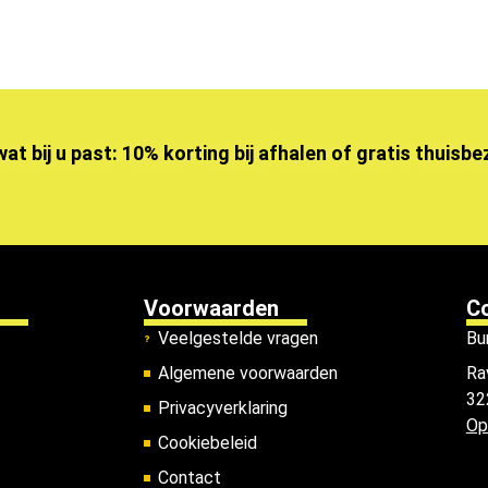
wat bij u past: 10% korting bij afhalen of gratis thuisb
Voorwaarden
C
Veelgestelde vragen
Bu
Algemene voorwaarden
Ra
32
Privacyverklaring
Op
Cookiebeleid
Contact