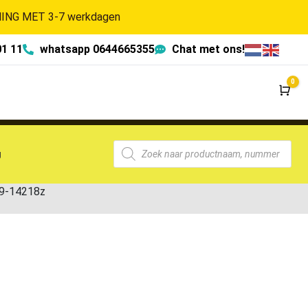
NG MET 3-7 werkdagen
01 11
whatsapp 0644665355
Chat met ons!
0
Wi
g
9-14218z