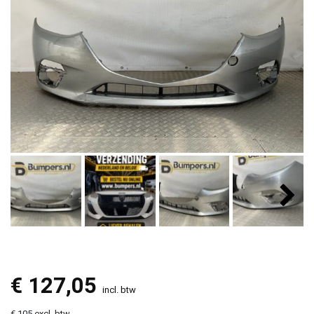
€
127,05
incl. btw
€ 105 excl. btw