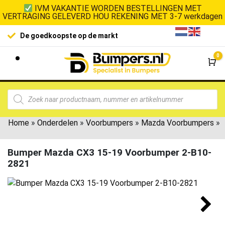
IVM VAKANTIE WORDEN BESTELLINGEN MET
VERTRAGING GELEVERD HOU REKENING MET 3-7 werkdagen
De goedkoopste op de markt
0
Wi
Home
»
Onderdelen
»
Voorbumpers
»
Mazda Voorbumpers
»
Bumper Mazda CX3 15-19 Voorbumper 2-B10-
2821