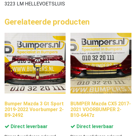
3223 LM HELLEVOETSLUIS
Gerelateerde producten
Bumper Mazda 3 Gt Sport
BUMPER Mazda CX5 2017-
2019-2022 Voorbumper 2-
2021 VOORBUMPER 2-
B9-2492
B10-6447z
Direct leverbaar
Direct leverbaar