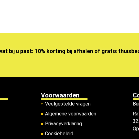
wat bij u past: 10% korting bij afhalen of gratis thuisb
Voorwaarden
C
Veelgestelde vragen
Bu
Algemene voorwaarden
Ra
32
Privacyverklaring
Op
Cookiebeleid