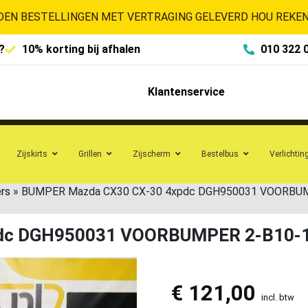
EN BESTELLINGEN MET VERTRAGING GELEVERD HOU REKENI
?
10% korting bij afhalen
010 322 
Klantenservice
Zijskirts
Grillen
Zijscherm
Bestelbus
Verlichtin
rs
»
BUMPER Mazda CX30 CX-30 4xpdc DGH950031 VOORBU
dc DGH950031 VOORBUMPER 2-B10-
€
121,00
incl. btw