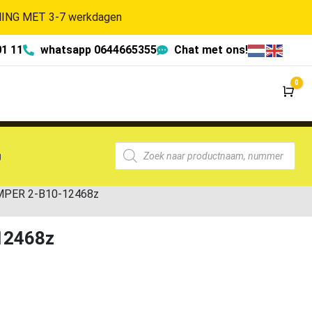
NG MET 3-7 werkdagen
01 11
whatsapp 0644665355
Chat met ons!
0
Wi
g
MPER 2-B10-12468z
12468z