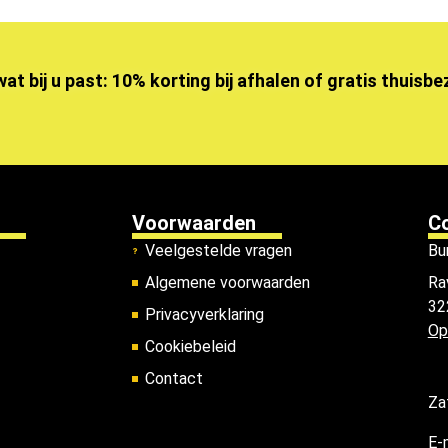
wat bij u past: 10% korting bij afhalen of gratis thuisb
Voorwaarden
C
Veelgestelde vragen
Bu
Algemene voorwaarden
Ra
32
Privacyverklaring
Op
Cookiebeleid
Contact
Za
E-