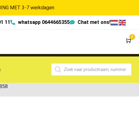
NG MET 3-7 werkdagen
01 11
whatsapp 0644665355
Chat met ons!
0
Wi
g
858