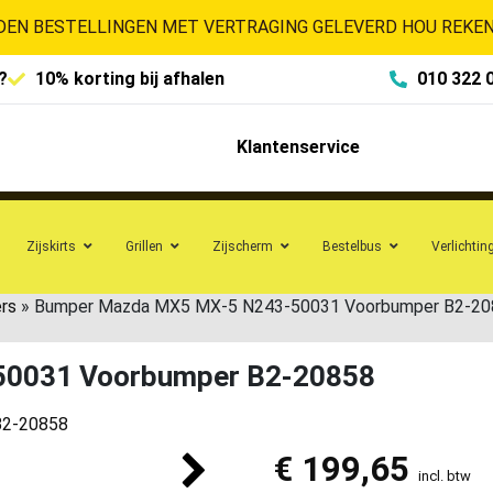
EN BESTELLINGEN MET VERTRAGING GELEVERD HOU REKENI
?
10% korting bij afhalen
010 322 
Klantenservice
Zijskirts
Grillen
Zijscherm
Bestelbus
Verlichtin
rs
»
Bumper Mazda MX5 MX-5 N243-50031 Voorbumper B2-20
50031 Voorbumper B2-20858
€
199,65
incl. btw