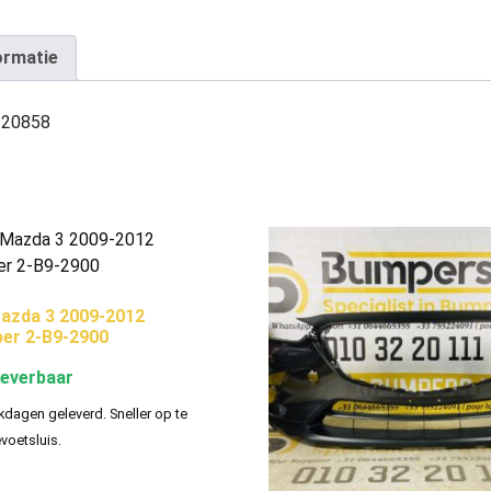
ormatie
-20858
azda 3 2009-2012
er 2-B9-2900
leverbaar
kdagen geleverd. Sneller op te
evoetsluis.