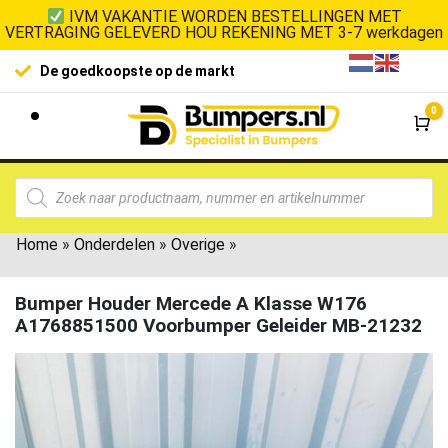
IVM VAKANTIE WORDEN BESTELLINGEN MET
VERTRAGING GELEVERD HOU REKENING MET 3-7 werkdagen
De goedkoopste op de markt
0
Wi
Home
»
Onderdelen
»
Overige
»
Bumper Houder Mercede A Klasse W176
A1768851500 Voorbumper Geleider MB-21232