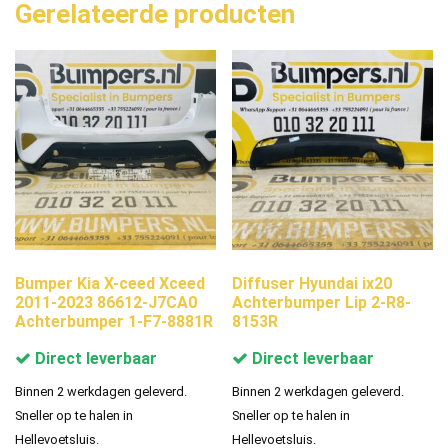
Gerelateerde producten
Bumper Kia X-ceed Xceed
Diffuser Hyundai ix20
2011-2023 86612-J7CA0
Achterbumper Lip 2-R8-
Achterbumper 1-F7-8881R
8153R
Direct leverbaar
Direct leverbaar
Binnen 2 werkdagen geleverd.
Binnen 2 werkdagen geleverd.
Sneller op te halen in
Sneller op te halen in
Hellevoetsluis.
Hellevoetsluis.