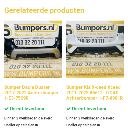
Gerelateerde producten
Bumper Dacia Duster
Bumper Kia X-ceed Xceed
2017-2022 Achterbumper
2011-2023 86612-J7CA0
1-E3-7509R
Achterbumper 1-F7-8881R
Direct leverbaar
Direct leverbaar
Binnen 2 werkdagen geleverd.
Binnen 2 werkdagen geleverd.
Sneller op te halen in
Sneller op te halen in