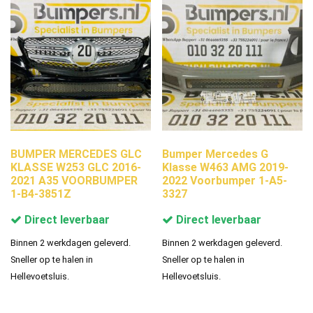
BUMPER MERCEDES GLC
Bumper Mercedes G
KLASSE W253 GLC 2016-
Klasse W463 AMG 2019-
2021 A35 VOORBUMPER
2022 Voorbumper 1-A5-
1-B4-3851Z
3327
Direct leverbaar
Direct leverbaar
Binnen 2 werkdagen geleverd.
Binnen 2 werkdagen geleverd.
Sneller op te halen in
Sneller op te halen in
Hellevoetsluis.
Hellevoetsluis.