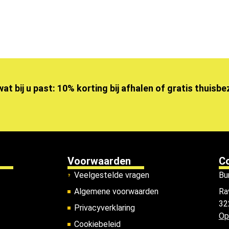
wat bij u past: 10% korting bij afhalen of gratis thuisb
Voorwaarden
C
Veelgestelde vragen
Bu
Algemene voorwaarden
Ra
32
Privacyverklaring
Op
Cookiebeleid