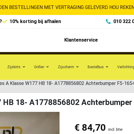
EN BESTELLINGEN MET VERTRAGING GELEVERD HOU REKENI
?
10% korting bij afhalen
010 322 
Klantenservice
Zijskirts
Grillen
Zijscherm
Bestelbus
Verlichtin
s A Klasse W177 HB 18- A1778856802 Achterbumper F5-165
7 HB 18- A1778856802 Achterbumper
€
84,70
incl. btw