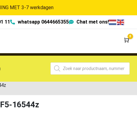
NG MET 3-7 werkdagen
01 11
whatsapp 0644665355
Chat met ons!
0
Wi
g
44z
 F5-16544z