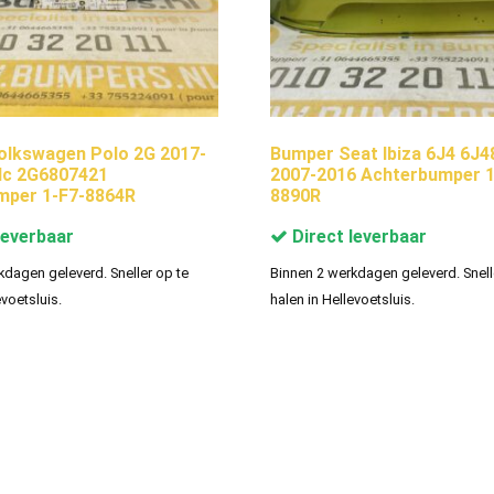
olkswagen Polo 2G 2017-
Bumper Seat Ibiza 6J4 6J
dc 2G6807421
2007-2016 Achterbumper 1
mper 1-F7-8864R
8890R
leverbaar
Direct leverbaar
kdagen geleverd. Sneller op te
Binnen 2 werkdagen geleverd. Snell
evoetsluis.
halen in Hellevoetsluis.