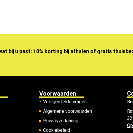
wat bij u past: 10% korting bij afhalen of gratis thuisb
Voorwaarden
C
Veelgestelde vragen
Bu
Algemene voorwaarden
Ra
32
Privacyverklaring
Op
Cookiebeleid