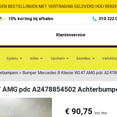
EN BESTELLINGEN MET VERTRAGING GELEVERD HOU REKENI
?
10% korting bij afhalen
010 322 
Klantenservice
Zijskirts
Grillen
Zijscherm
Bestelbus
Verlichtin
erbumpers
»
Bumper Mercedes B Klasse W247 AMG pdc A2478
7 AMG pdc A2478854502 Achterbump
€
90,75
incl. btw