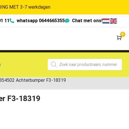
NG MET 3-7 werkdagen
01 11
whatsapp 0644665355
Chat met ons!
0
Wi
g
854502 Achterbumper F3-18319
er F3-18319