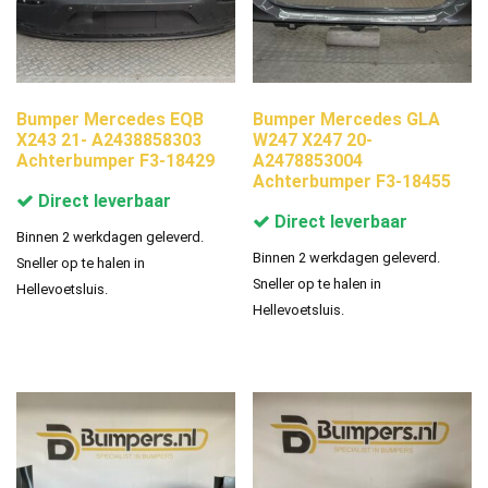
Bumper Mercedes EQB
Bumper Mercedes GLA
X243 21- A2438858303
W247 X247 20-
Achterbumper F3-18429
A2478853004
Achterbumper F3-18455
Direct leverbaar
Direct leverbaar
Binnen 2 werkdagen geleverd.
Binnen 2 werkdagen geleverd.
Sneller op te halen in
Sneller op te halen in
Hellevoetsluis.
Hellevoetsluis.