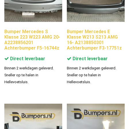
Bumper Mercedes S
Bumper Mercedes E
Klasse 223 W223 AMG 20-
Klasse W213 S213 AMG
A2238856201
16- A2138850301
Achterbumper F5-16744z
Achterbumper F3-17751z
Direct leverbaar
Direct leverbaar
Binnen 2 werkdagen geleverd.
Binnen 2 werkdagen geleverd.
Sneller op te halen in
Sneller op te halen in
Hellevoetsluis.
Hellevoetsluis.