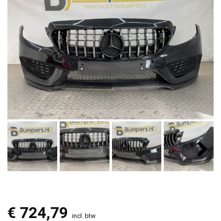
€
724,79
incl. btw